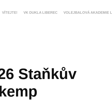
VÍTEJTE!
VK DUKLA LIBEREC
VOLEJBALOVÁ AKADEMIE L
26 Staňkův 
rkemp