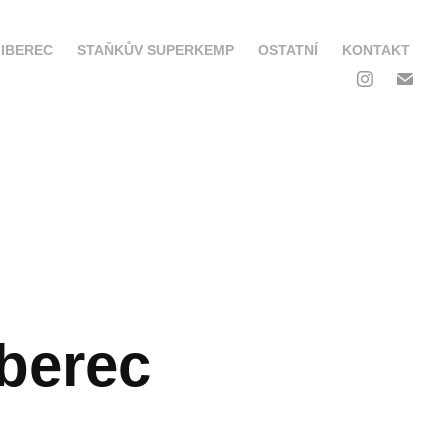
IBEREC
STAŇKŮV SUPERKEMP
OSTATNÍ
KONTAKT
berec 