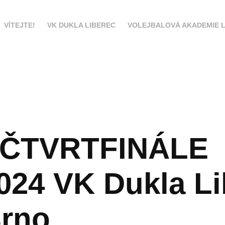
VÍTEJTE!
VK DUKLA LIBEREC
VOLEJBALOVÁ AKADEMIE L
 ČTVRTFINÁLE 
024 VK Dukla Li
Brno