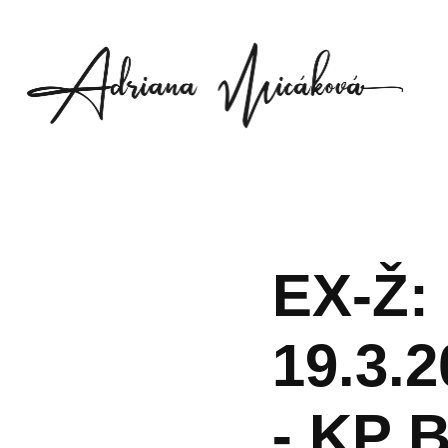
EX-Ž:
19.3.2
- KP 